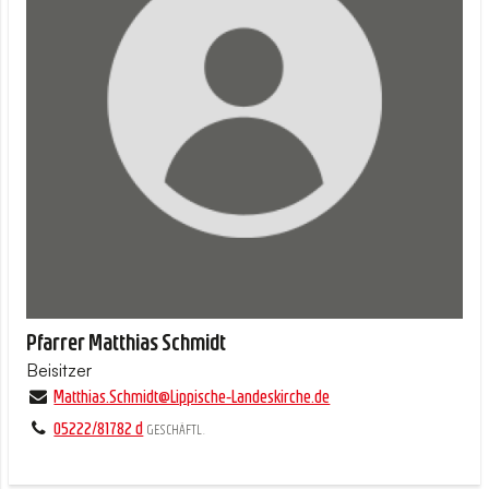
Pfarrer Matthias Schmidt
Beisitzer
Matthias.​Schmidt@​Lippische-Landeskirche.​de
05222/81782 d
GESCHÄFTL.