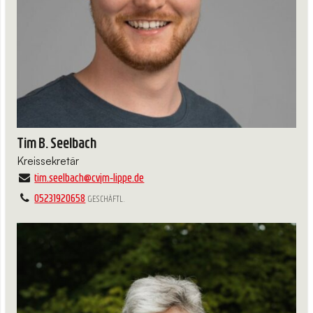
Tim B. Seelbach
Kreissekretär
tim.​seelbach@​cvjm-lippe.​de
05231920658
GESCHÄFTL.