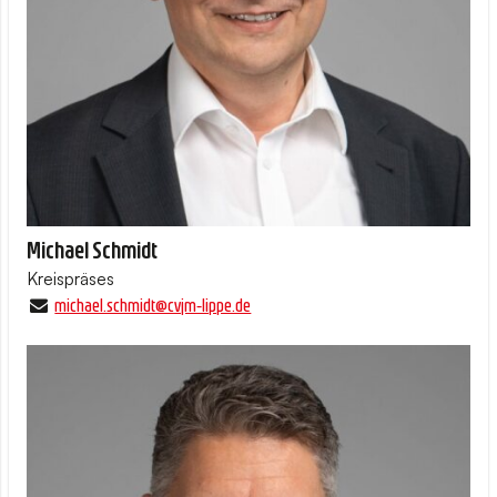
Michael Schmidt
Kreispräses
michael.​schmidt@​cvjm-lippe.​de