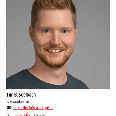
Tim B. Seelbach
Kreissekretär
tim.​seelbach@​cvjm-lippe.​de
05231920658
GESCHÄFTL.