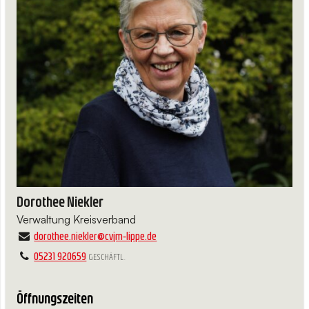
Dorothee Niekler
Verwaltung Kreisverband
dorothee.​niekler@​cvjm-lippe.​de
05231 920659
GESCHÄFTL.
Öffnungszeiten