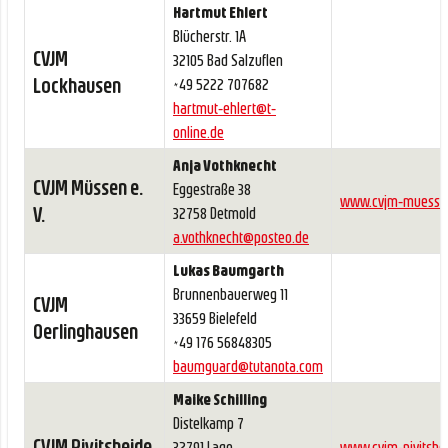
Hartmut Ehlert
Blücherstr. 1A
CVJM
32105 Bad Salzuflen
Lockhausen
+49 5222 707682
hartmut-ehlert@t-
online.de
Anja Vothknecht
CVJM Müssen e.
Eggestraße 38
www.cvjm-muesse
V.
32758 Detmold
a.vothknecht@posteo.de
Lukas Baumgarth
Brunnenbauerweg 11
CVJM
33659 Bielefeld
Oerlinghausen
+49 176 56848305
baumguard@tutanota.com
Maike Schilling
Distelkamp 7
CVJM Pivitsheide
32791 Lage
www.cvjm-pivitshe