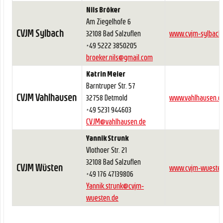
Nils Bröker
Am Ziegelhofe 6
CVJM Sylbach
32108 Bad Salzuflen
www.cvjm-sylbach
+49 5222 3850205
broeker.nils@gmail.com
Katrin Meier
Barntruper Str. 57
CVJM Vahlhausen
32758 Detmold
www.vahlhausen.d
+49 5231 944603
CVJM@vahlhausen.de
Yannik Strunk
Vlothoer Str. 21
32108 Bad Salzuflen
CVJM Wüsten
www.cvjm-wuesten
+49 176 47139806
Yannik.strunk@cvjm-
wuesten.de