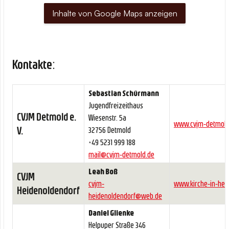
Inhalte von Google Maps anzeigen
Kontakte:
Sebastian Schürmann
Jugendfreizeithaus
CVJM Detmold e.
Wiesenstr. 5a
www.cvjm-detmold
V.
32756 Detmold
+49 5231 999 188
mail@cvjm-detmold.de
Leah Boß
CVJM
cvjm-
www.kirche-in-hei
Heidenoldendorf
heidenoldendorf@web.de
Daniel Glienke
Helpuper Straße 346