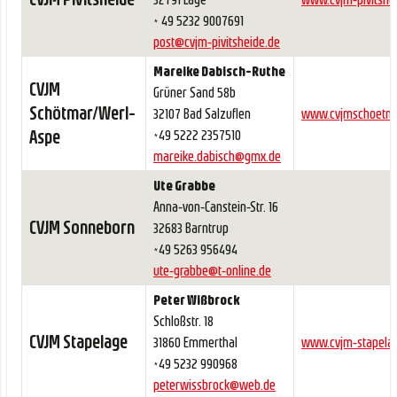
+ 49 5232 9007691
post@cvjm-pivitsheide.de
Mareike Dabisch-Ruthe
CVJM
Grüner Sand 58b
Schötmar/Werl-
32107 Bad Salzuflen
www.cvjmschoetm
Aspe
+49 5222 2357510
mareike.dabisch@gmx.de
Ute Grabbe
Anna-von-Canstein-Str. 16
CVJM Sonneborn
32683 Barntrup
+49 5263 956494
ute-grabbe@t-online.de
Peter Wißbrock
Schloßstr. 18
CVJM Stapelage
31860 Emmerthal
www.cvjm-stapela
+49 5232 990968
peterwissbrock@web.de