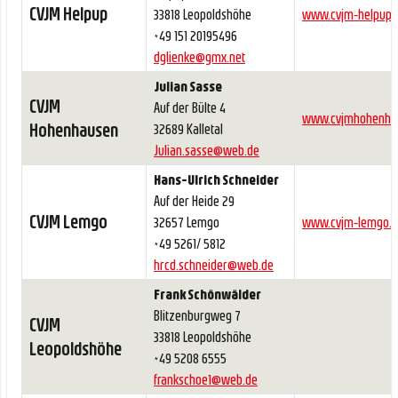
CVJM Helpup
33818 Leopoldshöhe
www.cvjm-helpup.
+49 151 20195496
dglienke@gmx.net
Julian Sasse
CVJM
Auf der Bülte 4
www.cvjmhohenha
Hohenhausen
32689 Kalletal
Julian.sasse@web.de
Hans-Ulrich Schneider
Auf der Heide 29
CVJM Lemgo
32657 Lemgo
www.cvjm-lemgo.
+49 5261/ 5812
hrcd.schneider@web.de
Frank Schönwälder
Blitzenburgweg 7
CVJM
33818 Leopoldshöhe
Leopoldshöhe
+49 5208 6555
frankschoe1@web.de